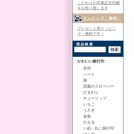
こだわりの卒業記念印鑑
をお作り致します
ラッピング・無料♪
プレゼント用ラッピン
グ・無料です！
商品検索
かわいい銀行印
音符
ハート
桜
四葉のクローバー
ひまわり
５
チューリップ
５
いちご
数
うさぎ
印
金魚
商
かえる
ス
いぬ・ねこ銀行印