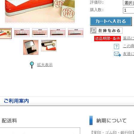
評価印:
購入数:
返品
この
友達
拡大表示
【実印・ゴム印・銀行印