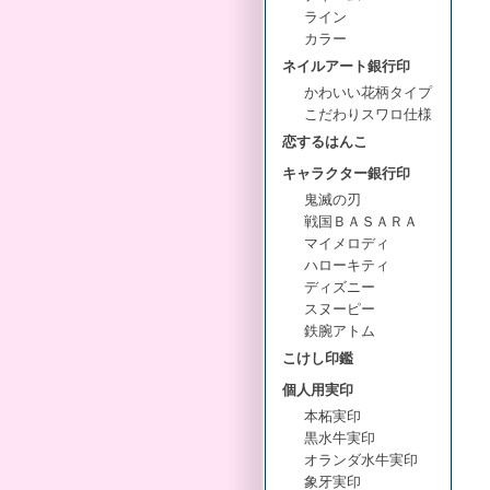
ライン
カラー
ネイルアート銀行印
かわいい花柄タイプ
こだわりスワロ仕様
恋するはんこ
キャラクター銀行印
鬼滅の刃
戦国ＢＡＳＡＲＡ
マイメロディ
ハローキティ
ディズニー
スヌーピー
鉄腕アトム
こけし印鑑
個人用実印
本柘実印
黒水牛実印
オランダ水牛実印
象牙実印