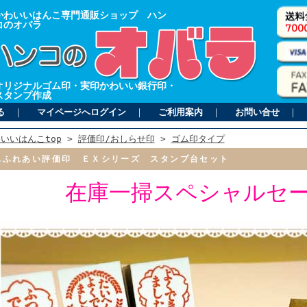
かわいいはんこ専門通販ショップ ハン
コのオバラ
オリジナルゴム印・実印かわいい銀行印・
スタンプ作成
る
｜
マイページへログイン
｜
ご利用案内
｜
お問い合せ
｜
いいはんこtop
>
評価印/おしらせ印
>
ゴム印タイプ
ふれあい評価印 ＥＸシリーズ スタンプ台セット
在庫一掃スペシャルセー