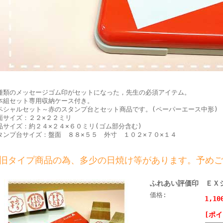
種類のメッセージゴム印がセットになった，先生の必須アイテム。
本組セット専用収納ケース付き。
ペシャルセット～赤のスタンプ台とセット商品です。(ペーパーエース中形)
面サイズ：２２×２２ミリ
品サイズ：約２４×２４×６０ミリ(ゴム部分含む)
タンプ台サイズ：盤面 ８８×５５ 外寸 １０２×７０×１４
旧タイプ商品の為、多少の日焼け等があります。予めご
ふれあい評価印 ＥＸ
価格:
1,1
[ポイ