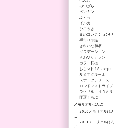
ぱんだ
みつばち
ペンギン
ふくろう
イルカ
ひこうき
まめコレクション印
手作り印鑑
きれいな和柄
グラデーション
さわやかカレン
カラー柘植
おしゃれ♪Ｓtamps
ルミネクルール
スポーツシリーズ
ロンドンストライプ
ラクリル ４５ミリ
開運くらぶ
メモリアルはんこ
2010メモリアルはん
こ
2011メモリアルはん
こ