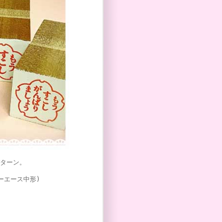
ターン。
エース中形)