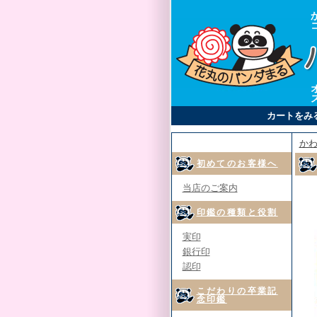
カートをみ
かわ
初めてのお客様へ
当店のご案内
印鑑の種類と役割
実印
銀行印
認印
こだわりの卒業記
念印鑑