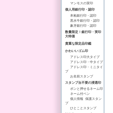
マンモスの実印
個人用銀行印・認印
本柘銀行印・認印
黒水牛銀行印・認印
象牙銀行印・認印
数量限定！銀行印・実印
大特価
貴重な限定品印鑑
かわいいゴム印
アドレス印大タイプ
アドレス印・中タイプ
アドレス印・ミニタイ
プ
お名前スタンプ
スタンプ台不要の浸透印
ポンと押せるネーム印
ネーム付ペン
個人情報 保護スタン
プ
ひとことスタンプ