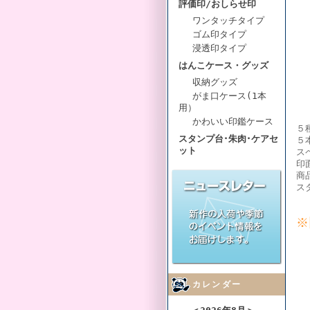
評価印/おしらせ印
ワンタッチタイプ
ゴム印タイプ
浸透印タイプ
はんこケース・グッズ
収納グッズ
がま口ケース(1本
用）
かわいい印鑑ケース
５
スタンプ台･朱肉･ケアセ
５
ット
ス
印
商
ス
※
カレンダー