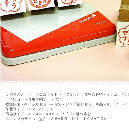
種類のメッセージゴム印がセットになった，先生の必須アイテム。４パ
本組セット専用収納ケース付き。
量限定スペシャルセット～赤のスタンプ台とセット商品です。(ペーパー
面サイズ：２２×２２ミリ
品サイズ：約２４×２４×６０ミリ(ゴム部分含む)
タンプ台サイズ：盤面 ８８×５５ 外寸 １０２×７０×１４