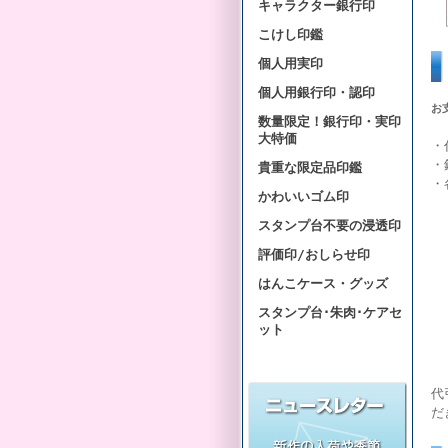
キャラクター銀行印
こけし印鑑
個人用実印
個人用銀行印・認印
お
数量限定！銀行印・実印
大特価
・
・
貴重な限定品印鑑
・
かわいいゴム印
スタンプ台不要の浸透印
評価印/おしらせ印
はんこケース・グッズ
スタンプ台･朱肉･ケアセ
ット
代
だ