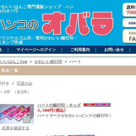
かわいいはんこ専門通販ショップ ハン
コのオバラ
オリジナルゴム印・実印かわいい銀行印・
スタンプ作成
る
｜
マイページへログイン
｜
ご利用案内
｜
お問い合せ
｜
いいはんこtop
>
かわいい銀行印
> ハート
商品一覧
明付き /
写真のみ
件～2件 （全2件）
ハートの銀行印・キッズ
3,300円(税込)
ハートマークがかわいいピンクの銀行印！
在庫を確認する