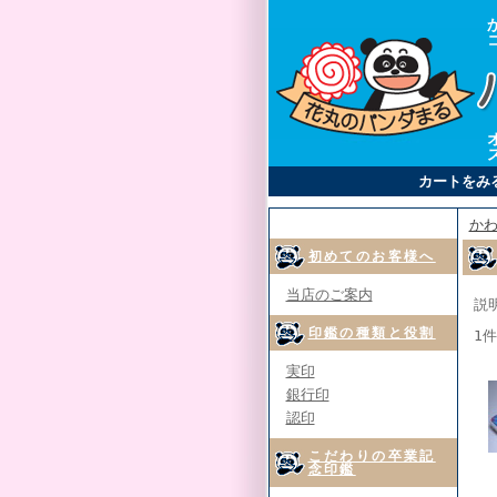
カートをみ
かわ
初めてのお客様へ
当店のご案内
説
印鑑の種類と役割
1
実印
銀行印
認印
こだわりの卒業記
念印鑑