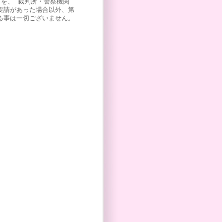
)を、 裁判所・警察機関
要請があった場合以外、第
る事は一切ございません。