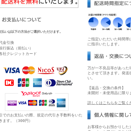
支払いは以下の方法がご選択いただけます。
ご指定いただいた時間帯
代金引換
に指示いたします。
銀行振込（前払い）
各社クレジットカード
万が一不良品等があった
とさせて頂きます。発送
い。
【返品・交換の条件】
未開封・未使用品に限り
詳しくはこちらをご覧く
引でのお支払いの際、規定の代引き手数料をいた
きます。（300円）
お客様からお預かりした