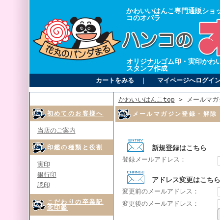
かわいいはんこ専門通販ショ
コのオバラ
オリジナルゴム印・実印かわ
スタンプ作成
カートをみる
｜
マイページへログイ
かわいいはんこtop
> メールマガ
初めてのお客様へ
メールマガジン登録・解除
当店のご案内
印鑑の種類と役割
新規登録はこちら
登録メールアドレス：
実印
銀行印
アドレス変更はこち
認印
変更前のメールアドレス：
こだわりの卒業記
変更後のメールアドレス：
念印鑑