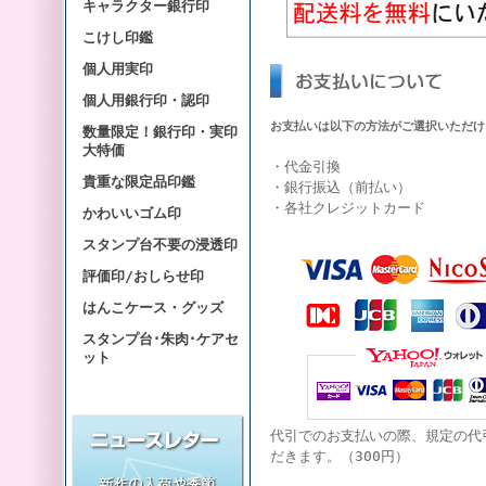
キャラクター銀行印
こけし印鑑
個人用実印
個人用銀行印・認印
お支払いは以下の方法がご選択いただけ
数量限定！銀行印・実印
大特価
・代金引換
貴重な限定品印鑑
・銀行振込（前払い）
・各社クレジットカード
かわいいゴム印
スタンプ台不要の浸透印
評価印/おしらせ印
はんこケース・グッズ
スタンプ台･朱肉･ケアセ
ット
代引でのお支払いの際、規定の代
だきます。（300円）