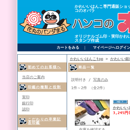
かわいいはんこ専門通販ショ
コのオバラ
オリジナルゴム印・実印かわ
スタンプ作成
カートをみる
｜
マイページへログイ
かわいいはんこtop
>
かわいい銀
初めてのお客様へ
商品一覧
当店のご案内
説明付き /
写真のみ
印鑑の種類と役割
1件～2件 （全2件）
実印
銀行印
かわいい
認印
3,245円
こだわりの卒業記
念印鑑
在庫を確認する