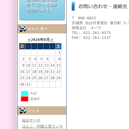
〒 980-0821
宮城県 仙台市青葉区 春日町 5-
有限会社 オバラ
カレンダー
TEL: 022-261-8575
FAX: 022-261-1237
＜
2026年8月
＞
日
月
火
水
木
金
土
1
2
3
4
5
6
7
8
9
10
11
12
13
14
15
16
17
18
19
20
21
22
23
24
25
26
27
28
29
30
31
今日
定休日
リンク
仙台サーチ
はんこ・印鑑人気ランキ