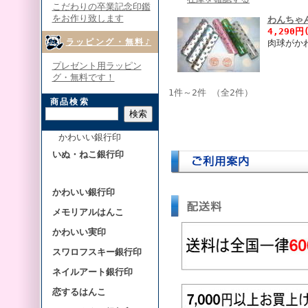
こだわりの卒業記念印鑑
をお作り致します
わんちゃ
4,290円
ラッピング・無料♪
肉球がか
プレゼント用ラッピン
グ・無料です！
1件～2件 （全2件）
商品検索
かわいい銀行印
いぬ・ねこ銀行印
かわいい銀行印
メモリアルはんこ
かわいい実印
スワロフスキー銀行印
ネイルアート銀行印
恋するはんこ