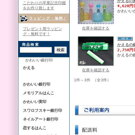
かえるの
こだわりの卒業記念印鑑
4,620円
をお作り致します
かわいい
ラッピング・無料♪
在庫を確認する
プレゼント用ラッピン
グ・無料です！
商品検索
かえるの
2,750円
かえるの
かわいい銀行印
かえる
在庫を確認する
1件～3件 （全3件）
かわいい銀行印
メモリアルはんこ
かわいい実印
スワロフスキー銀行印
ネイルアート銀行印
恋するはんこ