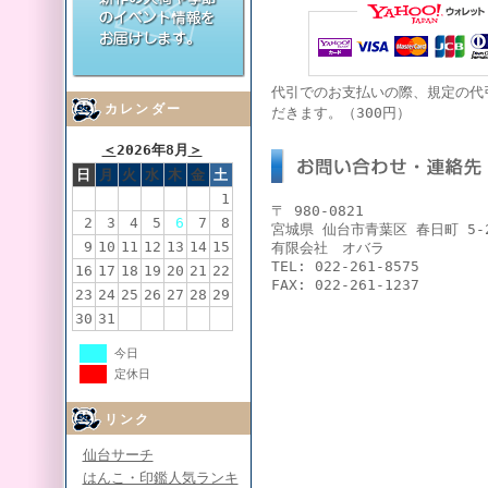
代引でのお支払いの際、規定の代
カレンダー
だきます。（300円）
＜
2026年8月
＞
日
月
火
水
木
金
土
1
〒 980-0821
2
3
4
5
6
7
8
宮城県 仙台市青葉区 春日町 5-
9
10
11
12
13
14
15
有限会社 オバラ
TEL: 022-261-8575
16
17
18
19
20
21
22
FAX: 022-261-1237
23
24
25
26
27
28
29
30
31
今日
定休日
リンク
仙台サーチ
はんこ・印鑑人気ランキ