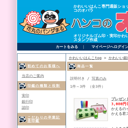
かわいいはんこ専門通販ショ
コのオバラ
オリジナルゴム印・実印かわ
スタンプ作成
カートをみる
｜
マイページへログイ
かわいいはんこtop
>
かわいい銀
初めてのお客様へ
商品一覧
当店のご案内
説明付き /
写真のみ
印鑑の種類と役割
1件～3件 （全3件）
実印
プレゼン
銀行印
3,080円
認印
かえるの
かえる君
こだわりの卒業記
念印鑑